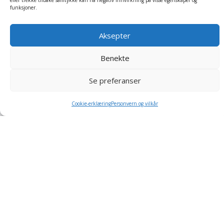
eller trekke tilbake samtykke kan ha negativ innvirkning på visse egenskaper og
funksjoner.
Aksepter
Siste nytt fra Arbeidstilsynet
Benekte
Arbeidstilsynet på Arendalsuka: Snakk med oss om psykososialt
arbeidsmiljø, vold og trusler
Se preferanser
Over 1200 voldshendelser på jobb varslet til Arbeidstilsynet
Syk i ferien?
Cookie-erklæring
Personvern og vilkår
Arbeidstilsynet fører tilsyn med varehandel
Nye muligheter til å jobbe i Arbeidstilsynet
Siste innlegg
Nye regelverksendringer fra 1. januar 2026
Krav til HMS-opplæring for verneombud og medlemmer av
arbeidsmiljøutvalg
Små bedrifter kontrolleres oftest
Arbeidstilsynets prioriteringer i 2025