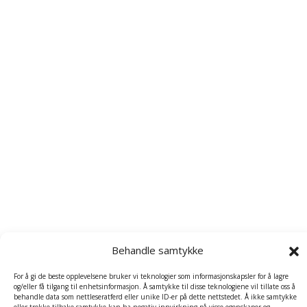
Behandle samtykke
For å gi de beste opplevelsene bruker vi teknologier som informasjonskapsler for å lagre
og/eller få tilgang til enhetsinformasjon. Å samtykke til disse teknologiene vil tillate oss å
behandle data som nettleseratferd eller unike ID-er på dette nettstedet. Å ikke samtykke