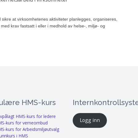
 sikre at virksomhetenes aktiviteter planlegges, organiseres,
med krav fastsatt i eller i medhold av helse-, miljø- og
ulære HMS-kurs
Internkontrollsys
vpålagt HMS-kurs for ledere
Logg inn
S-kurs for verneombud
S-kurs for Arbeidsmiljøutvalg
unnkurs i HMS