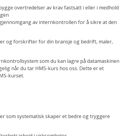
bygge overtredelser av krav fastsatt i eller i medhold
ngen
gjennomgang av internkontrollen for å sikre at den
ler og forskrifter for din bransje og bedrift, maler,
ernkontrollsystem som du kan lagre på datamaskinen
ngelig når du tar HMS-kurs hos oss. Dette er et
HMS-kurset.
teter som systematisk skaper et bedre og tryggere
ikkerhetsarbeid i virksomheter