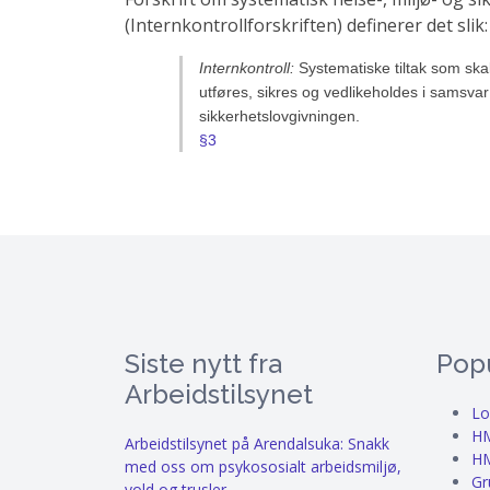
(Internkontrollforskriften) definerer det slik:
Internkontroll:
Systematiske tiltak som skal
utføres, sikres og vedlikeholdes i samsvar 
sikkerhetslovgivningen.
§3
Siste nytt fra
Pop
Arbeidstilsynet
Lo
HM
Arbeidstilsynet på Arendalsuka: Snakk
HM
med oss om psykososialt arbeidsmiljø,
Gr
vold og trusler