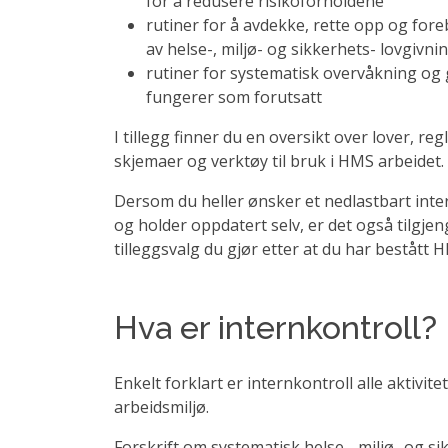
for å redusere risikoforholdene
rutiner for å avdekke, rette opp og fore
av helse-, miljø- og sikkerhets- lovgivni
rutiner for systematisk overvåkning og 
fungerer som forutsatt
I tillegg finner du en oversikt over lover, reg
skjemaer og verktøy til bruk i HMS arbeidet.
Dersom du heller ønsker et nedlastbart int
og holder oppdatert selv, er det også tilgje
tilleggsvalg du gjør etter at du har bestått 
Hva er internkontroll?
Enkelt forklart er internkontroll alle aktivi
arbeidsmiljø.
Forskrift om systematisk helse-, miljø- og s